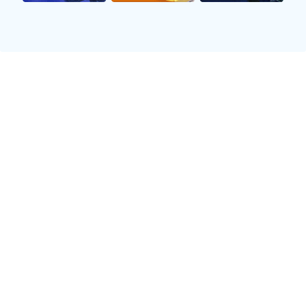
NBA速递
詹姆斯打破历史得分纪录，赛后采访泪洒现场
洛杉矶湖人队球星勒布朗·詹姆斯在本场比赛中超越了卡里姆·
阿卜杜尔-贾巴尔，成为NBA历史得分王。他在赛后采访中难
掩激动之情。
4小时前 | 来源：NBA专区