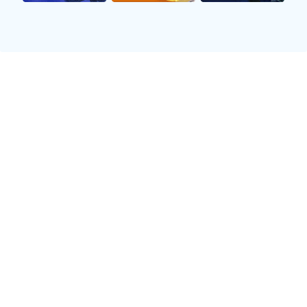
NBA速递
詹姆斯打破历史得分纪录，赛后采访泪洒现场
洛杉矶湖人队球星勒布朗·詹姆斯在本场比赛中超越了卡里姆·
阿卜杜尔-贾巴尔，成为NBA历史得分王。他在赛后采访中难
掩激动之情。
4小时前 | 来源：NBA专区