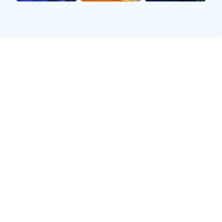
NBA速递
詹姆斯打破历史得分纪录，赛后采访泪洒现场
洛杉矶湖人队球星勒布朗·詹姆斯在本场比赛中超越了卡里姆·
阿卜杜尔-贾巴尔，成为NBA历史得分王。他在赛后采访中难
掩激动之情。
4小时前 | 来源：NBA专区