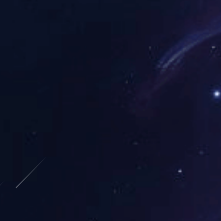
网球大满贯
郑钦文直落
中国金花郑钦文
次闯入大满贯四
6小时前 | 来源：
欧洲足球
C罗梅开二
克里斯蒂亚诺·
队完成了一场精
8小时前 | 来源：