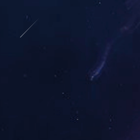
近日有外媒报道
发布会上对此进
2小时前 | 来源：
NBA速递
詹姆斯打破
洛杉矶湖人队球
尔，成为NBA
4小时前 | 来源：N
英超焦点
哈兰德帽子
挪威前锋埃尔林
城以总比分6-
5小时前 | 来源：