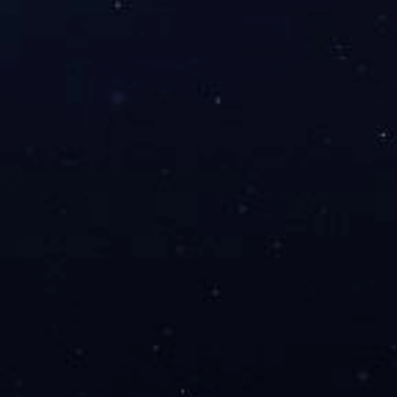
内容团队，24小时不间断为您输送来自世界各地
关注我们
下载星空APP，获取第一手体育资讯
APP二维码