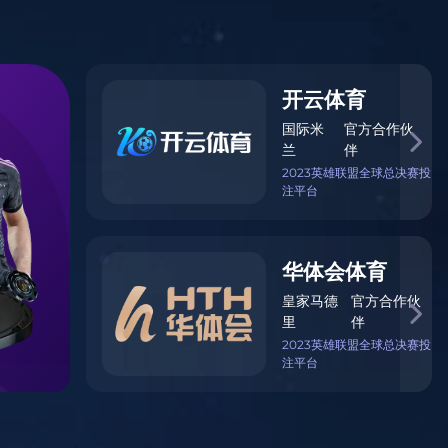
首页
足球专区
篮球专区
NBA专区
世界杯
数据
关于我们
合作伙伴