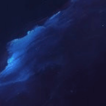
专家分析
欧冠前瞻：曼城vs拜仁，瓜迪奥拉能否复仇弗里
克？
资深分析师：李铁军
NBA季后赛：掘金主场优势明显，湖人需调整防
守策略
资深分析师：张指导