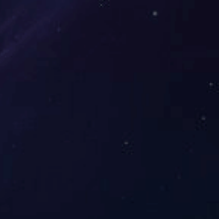
专区
NBA专区
的综合性体育赛事资讯平台。我们致力于为全球体育迷提供最快、最
粉丝，星空体育都能满足您对体育赛事的所有需求。
甲、意甲、德甲、法甲、NBA、CBA等，毫秒级更新。
不错过任何精彩瞬间。
前预测、赛后复盘及战术分析。
誉记录。
个人专访。